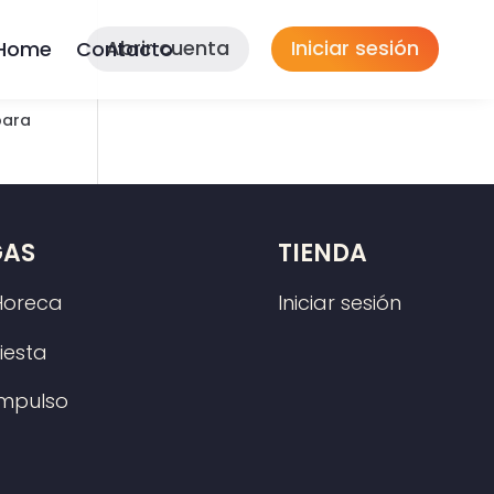
Abrir cuenta
Iniciar sesión
Home
Contacto
para
GAS
TIENDA
Horeca
Iniciar sesión
iesta
Impulso